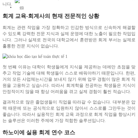
니다.
회계
교육-
회계사의
현재
전문적인
상황
회계는 관련 작업을 가장 정확하고 민감한 방식으로 신속하게 해결할
수 있도록 강력한 전문 지식과 실제 운영에 대한 노출이 필요한 작업입
니다. 그러나 실제로 전국의 대학교에서 훈련받은 회계 부서는 실제로
훌륭한 전문 지식이 없습니다.
첫 번째 이유는 대학이 학생들에게 지식을 제공하는 데에만 초점을 맞
추고 작업 기술에 대해 학생들이 스스로 배워야하기 때문입니다. 한편,
거의 모든 사업체는시간을 보내지 않기 위해 업무 경험이 많은 회계 직
원을 고용하고 싶습니다. 따라서 회계학을 전공하는 학생들은 지식이
안정적이지 않을 때 항상 어려움을 겪고 실제 경험이 훨씬 적습니다.
결과적으로 많은 졸업생들이 직업을 따라갈 수 없습니다. 대부분은 압
력 때문에 또는 공식적으로 입원하지 않아서 스스로를 그만두는 것이
좋습니다. 따라서 실용적인 회계 교육 과정으로 회계 직업을 향상시키
는 솔루션은 이러한 주제에 가장 적합한 솔루션입니다.
하노이에
실용
회계
연수
코스