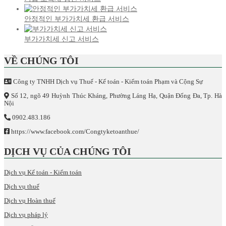
안정적인 부가가치세 환급 서비스
부가가치세 신고 서비스
VỀ CHÚNG TÔI
Công ty TNHH Dịch vụ Thuế - Kế toán - Kiểm toán Phạm và Cộng Sự
Số 12, ngõ 49 Huỳnh Thúc Kháng, Phường Láng Hạ, Quận Đống Đa, Tp. Hà
Nội
0902.483.186
https://www.facebook.com/Congtyketoanthue/
DỊCH VỤ CỦA CHÚNG TÔI
Dịch vụ Kế toán - Kiểm toán
Dịch vụ thuế
Dịch vụ Hoàn thuế
Dịch vụ pháp lý