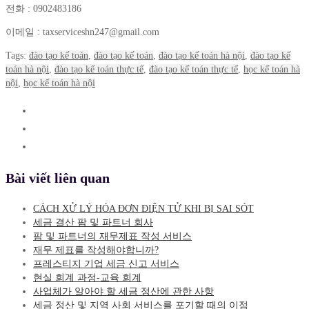
전화 : 0902483186
이메일 : taxserviceshn247@gmail.com
Tags:
đào tạo kế toán
,
đào tạo kế toán
,
đào tạo kế toán hà nội
,
đào tạo kế
toán hà nội
,
đào tạo kế toán thực tế
,
đào tạo kế toán thực tế
,
học kế toán hà
nội
,
học kế toán hà nội
Bài viết liên quan
CÁCH XỬ LÝ HÓA ĐƠN ĐIỆN TỬ KHI BỊ SAI SÓT
세금 결산 팜 및 파트너 회사
팜 및 파트너의 재무제표 작성 서비스
재무 제표를 작성해야합니까?
프레스티지 기업 세금 신고 서비스
현실 회계 과정-교육 회계
사업체가 알아야 할 세금 정산에 관한 사항
세금 정산 및 지역 사회 서비스를 포기할 때의 이점